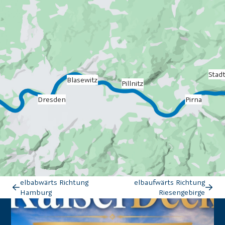
Stad
Blasewitz
Pillnitz
Dresden
Pirna
elbabwärts Richtung
elbaufwärts Richtung
Hamburg
Riesengebirge