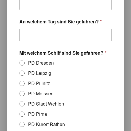
e
l
c
h
An welchem Tag sind Sie gefahren?
*
e
m
Mit welchem Schiff sind Sie gefahren?
*
PD Dresden
PD Leipzig
PD Pillnitz
PD Meissen
PD Stadt Wehlen
PD Pirna
PD Kurort Rathen