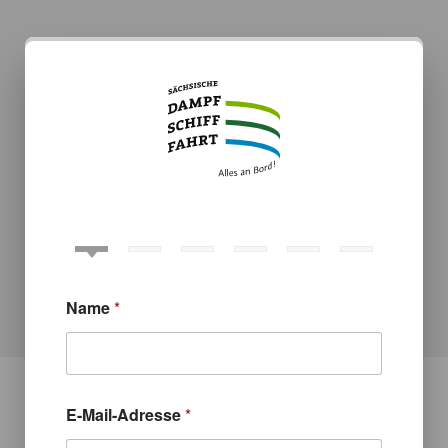
w
Name
*
a
r
e
n
S
i
E-Mail-Adresse
*
e
w