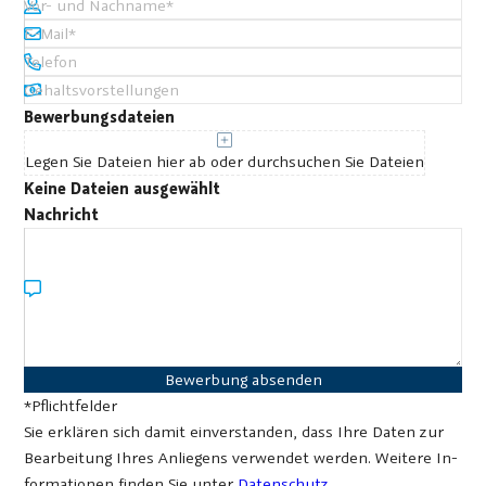
Vor- und Nachname
*
E-Mail
*
Telefon
Gehaltsvorstellungen
Bewerbungsdateien
Legen Sie Dateien hier ab oder durchsuchen Sie Dateien
Keine Dateien ausgewählt
Nachricht
Bewerbung absenden
*Pflichtfelder
Sie er­klä­ren sich da­mit ein­ver­stan­den, dass Ihre Da­ten zur
Be­ar­bei­tung Ih­res An­lie­gens verwendet wer­den. Weitere In­
for­ma­tio­nen fin­den Sie unter
Datenschutz
.