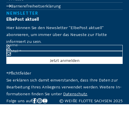
Barrierefreiheitserklärung
NEWSLETTER
ElbePost aktuell
Hier können Sie den Newsletter "ElbePost aktuell"
abonnieren, um immer über das Neueste zur Flotte
informiert zu sein.
Name
E-Mail
*
*Pflichtfelder
Sie er­klä­ren sich da­mit ein­ver­stan­den, dass Ihre Da­ten zur
Be­ar­bei­tung Ih­res An­lie­gens verwendet wer­den. Weitere In­
for­ma­tio­nen fin­den Sie unter
Datenschutz
.
Folge uns auf
© WEIßE FLOTTE SACHSEN 2025