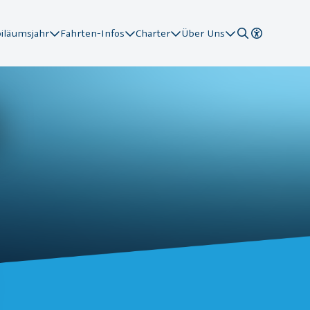
biläumsjahr
Fahrten-Infos
Charter
Über Uns
tationen