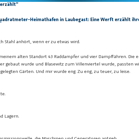
 erzählt“
uadratmeter-Heimathafen in Laubegast: Eine Werft erzählt ihre
ch Stahl anhört, wenn er zu etwas wird.
einem alten Standort 43 Raddampfer und vier Dampffähren. Die erst
under gebaut wurde und Blasewitz zum Villenviertel wurde, passt
gelegten Gärten. Und mir wurde eng. Zu eng, zu teuer, zu leise.
te.
d Lagern.
nsmissionswelle, die Maschinen und Generatoren antrieb.