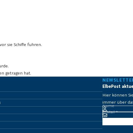
or sie Schiffe fuhren.
urde.
en getragen hat.
NEWSLETTE
ElbePost aktue
Hier können Si
immer über das 
B
Name
E-Mail
*