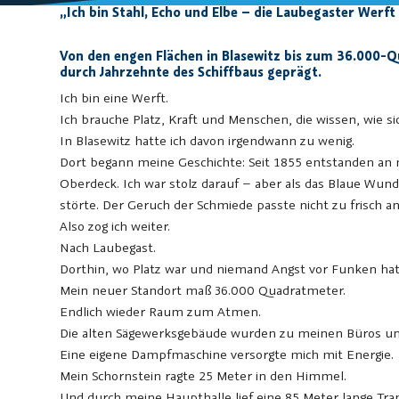
„Ich bin Stahl, Echo und Elbe – die Laubegaster Werft
Von den engen Flächen in Blasewitz bis zum 36.000-Q
durch Jahrzehnte des Schiffbaus geprägt.
Ich bin eine Werft.
Ich brauche Platz, Kraft und Menschen, die wissen, wie si
In Blasewitz hatte ich davon irgendwann zu wenig.
Dort begann meine Geschichte: Seit 1855 entstanden an m
Oberdeck. Ich war stolz darauf – aber als das Blaue W
störte. Der Geruch der Schmiede passte nicht zu frisch an
Also zog ich weiter.
Nach Laubegast.
Dorthin, wo Platz war und niemand Angst vor Funken hat
Mein neuer Standort maß 36.000 Quadratmeter.
Endlich wieder Raum zum Atmen.
Die alten Sägewerksgebäude wurden zu meinen Büros un
Eine eigene Dampfmaschine versorgte mich mit Energie.
Mein Schornstein ragte 25 Meter in den Himmel.
Und durch meine Haupthalle lief eine 85 Meter lange Tra