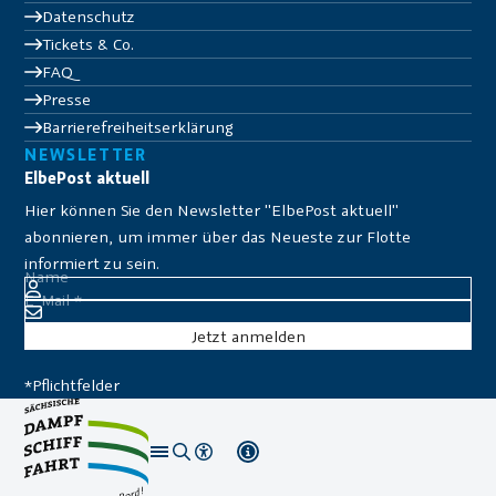
Datenschutz
Tickets & Co.
FAQ
Presse
Barrierefreiheitserklärung
NEWSLETTER
ElbePost aktuell
Hier können Sie den Newsletter "ElbePost aktuell"
abonnieren, um immer über das Neueste zur Flotte
informiert zu sein.
Name
E-Mail
*
*Pflichtfelder
Sie er­klä­ren sich da­mit ein­ver­stan­den, dass Ihre Da­ten zur
Be­ar­bei­tung Ih­res An­lie­gens verwendet wer­den. Weitere In­
for­ma­tio­nen fin­den Sie unter
Datenschutz
.
Folge uns auf
© WEIßE FLOTTE SACHSEN 2025