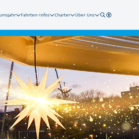
äumsjahr
Fahrten-Infos
Charter
Über Uns
tationen