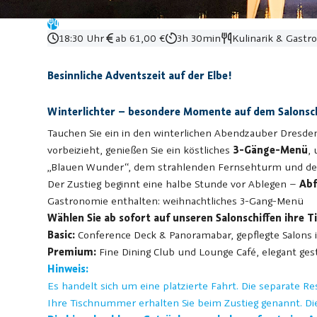
18:30 Uhr
ab 61,00 €
3h 30min
Kulinarik & Gastr
Besinnliche Adventszeit auf der Elbe!
Winterlichter – besondere Momente auf dem Salonschi
Tauchen Sie ein in den winterlichen Abendzauber Dresdens
vorbeizieht, genießen Sie ein köstliches
3-Gänge-Menü
,
„Blauen Wunder“, dem strahlenden Fernsehturm und der ro
Der Zustieg beginnt eine halbe Stunde vor Ablegen –
Abf
Gastronomie enthalten: weihnachtliches 3-Gang-Menü
Wählen Sie ab sofort auf unseren Salonschiffen ihre T
Basic:
Conference Deck & Panoramabar, gepflegte Salons
Premium:
Fine Dining Club und Lounge Café, elegant ge
Hinweis:
Es handelt sich um eine platzierte Fahrt. Die separate 
Ihre Tischnummer erhalten Sie beim Zustieg genannt.
Die