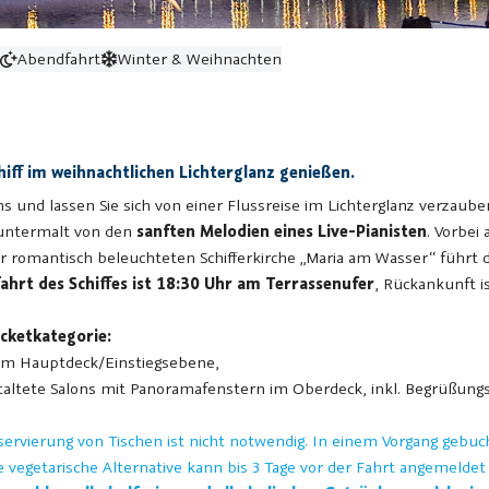
o
Abendfahrt
Winter & Weihnachten
ff im weihnachtlichen Lichterglanz genießen.
 und lassen Sie sich von einer Flussreise im Lichterglanz verzaube
 untermalt von den
sanften Melodien eines Live-Pianisten
. Vorbei
mantisch beleuchteten Schifferkirche „Maria am Wasser“ führt die 
ahrt des Schiffes ist 18:30 Uhr am Terrassenufer
, Rückankunft i
icketkategorie:
 im Hauptdeck/Einstiegsebene,
staltete Salons mit Panoramafenstern im Oberdeck, inkl. Begrüßung
Reservierung von Tischen ist nicht notwendig. In einem Vorgang ge
 vegetarische Alternative kann bis 3 Tage vor der Fahrt angemeldet