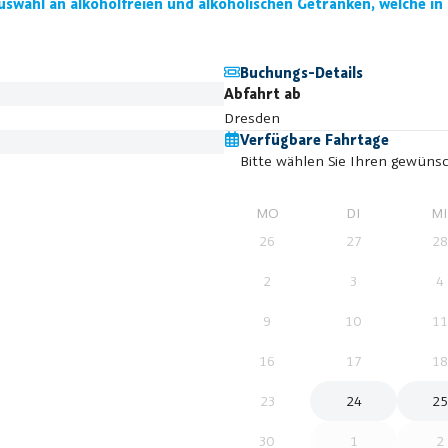
swahl an alkoholfreien und alkoholischen Getränken, welche in
Buchungs-Details
Abfahrt ab
Dresden
Verfügbare Fahrtage
Bitte wählen Sie Ihren gewünsc
MO
DI
M
26
27
28
2
3
4
9
10
11
16
17
18
23
24
25
30
1
2