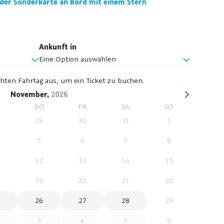
 der Sonderkarte an Bord mit einem Stern
Ankunft in
Eine Option auswählen
hten Fahrtag aus, um ein Ticket zu buchen.
November,
2026
I
DO
FR
SA
SO
29
30
31
1
5
6
7
8
12
13
14
15
19
20
21
22
26
27
28
29
3
4
5
6