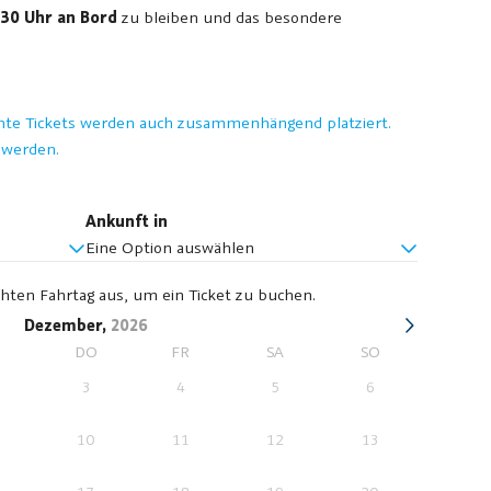
:30 Uhr an Bord
zu bleiben und das besondere
buchte Tickets werden auch zusammenhängend platziert.
 werden.
Ankunft in
Eine Option auswählen
hten Fahrtag aus, um ein Ticket zu buchen.
Dezember,
2026
I
DO
FR
SA
SO
3
4
5
6
10
11
12
13