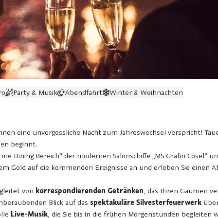
ro
Party & Musik
Abendfahrt
Winter & Weihnachten
hnen eine unvergessliche Nacht zum Jahreswechsel verspricht! Tauc
en beginnt.
ine Dining Bereich“ der modernen Salonschiffe „MS Gräfin Cosel“ u
dem Gold auf die kommenden Ereignisse an und erleben Sie einen Ab
egleitet von
korrespondierenden Getränken
, das Ihren Gaumen ve
emberaubenden Blick auf das
spektakuläre Silvesterfeuerwerk
über
olle
Live-Musik
, die Sie bis in die frühen Morgenstunden begleiten 