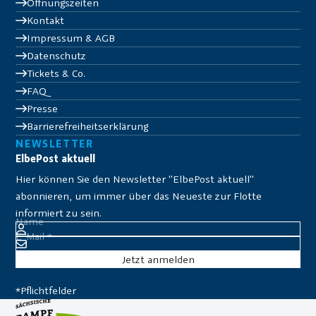
Öffnungszeiten
Kontakt
Impressum & AGB
Datenschutz
Tickets & Co.
FAQ
Presse
Barrierefreiheitserklärung
NEWSLETTER
ElbePost aktuell
Hier können Sie den Newsletter "ElbePost aktuell"
abonnieren, um immer über das Neueste zur Flotte
informiert zu sein.
Name
E-Mail
*
*Pflichtfelder
Sie er­klä­ren sich da­mit ein­ver­stan­den, dass Ihre Da­ten zur