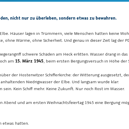
eden, nicht nur zu überleben, sondern etwas zu bewahren.
e Elbe. Häuser lagen in Trümmern, viele Menschen hatten keine 
 ohne Wärme, ohne Sicherheit. Und genau in dieser Zeit lag der PD 
gerangriff schwere Schäden am Heck erlitten. Wasser drang in das Sc
 Doch am
15. März 1945
, beim ersten Bergungsversuch in Höhe der S
über der Hosterwitzer Schifferkirche: der Witterung ausgesetzt, d
anhaltenden Niedrigwasser der Elbe. Und langsam wurde klar:
en sein. Kein Schiff mehr. Keine Zukunft. Nur noch Rost im Wasser.
n Abend und am ersten Weihnachtsfeiertag 1945 eine Bergung mögli
m etwas hatten.