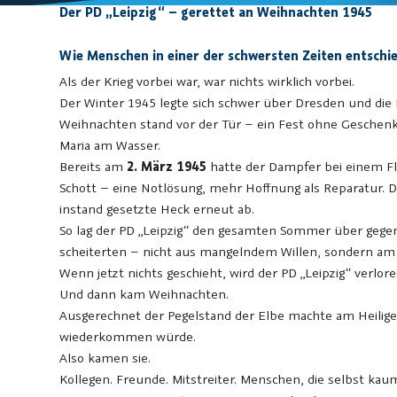
Der PD „Leipzig“ – gerettet an Weihnachten 1945
Wie Menschen in einer der schwersten Zeiten entschi
Als der Krieg vorbei war, war nichts wirklich vorbei.
Der Winter 1945 legte sich schwer über Dresden und di
Weihnachten stand vor der Tür – ein Fest ohne Geschenke,
Maria am Wasser.
Bereits am
2. März 1945
hatte der Dampfer bei einem Flie
Schott – eine Notlösung, mehr Hoffnung als Reparatur.
instand gesetzte Heck erneut ab.
So lag der PD „Leipzig“ den gesamten Sommer über gegen
scheiterten – nicht aus mangelndem Willen, sondern am 
Wenn jetzt nichts geschieht, wird der PD „Leipzig“ verlor
Und dann kam Weihnachten.
Ausgerechnet der Pegelstand der Elbe machte am Heilige
wiederkommen würde.
Also kamen sie.
Kollegen. Freunde. Mitstreiter. Menschen, die selbst kau