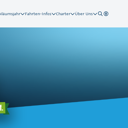
biläumsjahr
Fahrten-Infos
Charter
Über Uns
tationen