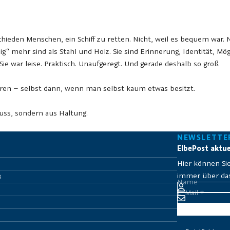
ieden Menschen, ein Schiff zu retten. Nicht, weil es bequem war. N
g“ mehr sind als Stahl und Holz. Sie sind Erinnerung, Identität, Mögl
ie war leise. Praktisch. Unaufgeregt. Und gerade deshalb so groß.
hren – selbst dann, wenn man selbst kaum etwas besitzt.
:
uss, sondern aus Haltung.
NEWSLETTE
ElbePost aktue
Hier können Si
immer über das 
B
Name
E-Mail
*