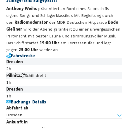
Schlagerfans aufgepasst!
Anthony Weihs
präsentiert an Bord eines Salonschiffs
eigene Songs und Schlagerklassiker. Mit Begleitung durch
den
Radiomoderator
der MDR Deutschen Hitparade
Bodo
Gießner
wird der Abend garantiert zu einer unvergesslichen
Partynacht mit bester Laune und stimmungsvoller Musik.
Das Schiff startet
19:00 Uhr
am Terrassenufer und legt
gegen
23:00 Uhr
wieder an.
Fahrstrecke
Dresden
2h
Pillnitz
Schiff dreht
1h
Dresden
1h
Buchungs-Details
Abfahrt ab
Dresden
Ankunft in