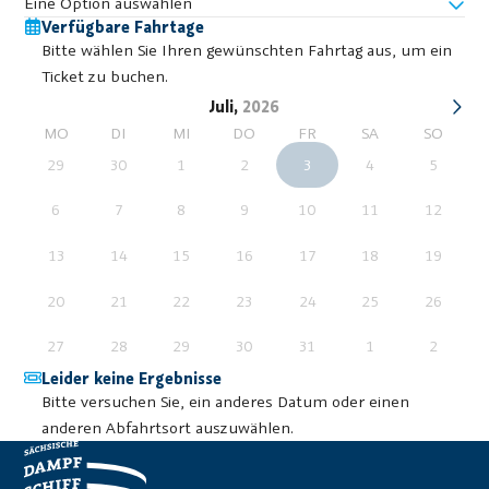
Eine Option auswählen
Verfügbare Fahrtage
Bitte wählen Sie Ihren gewünschten Fahrtag aus, um ein
Ticket zu buchen.
Juli,
2026
MO
DI
MI
DO
FR
SA
SO
29
30
1
2
3
4
5
6
7
8
9
10
11
12
13
14
15
16
17
18
19
20
21
22
23
24
25
26
27
28
29
30
31
1
2
Leider keine Ergebnisse
Bitte versuchen Sie, ein anderes Datum oder einen
anderen Abfahrtsort auszuwählen.