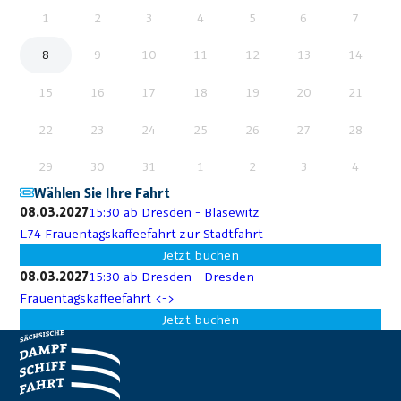
1
2
3
4
5
6
7
8
9
10
11
12
13
14
15
16
17
18
19
20
21
22
23
24
25
26
27
28
29
30
31
1
2
3
4
Wählen Sie Ihre Fahrt
08.03.2027
15:30 ab Dresden - Blasewitz
L74 Frauentagskaffeefahrt zur Stadtfahrt
Jetzt buchen
08.03.2027
15:30 ab Dresden - Dresden
Frauentagskaffeefahrt <->
Jetzt buchen