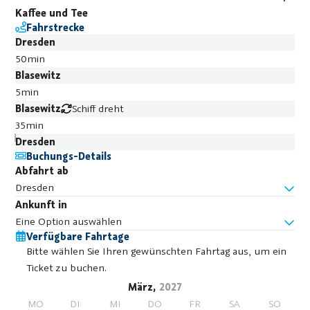
Kaffee und Tee
Fahrstrecke
Dresden
50min
Blasewitz
5min
Blasewitz
Schiff dreht
35min
Dresden
Buchungs-Details
Abfahrt ab
Dresden
Ankunft in
Eine Option auswählen
Verfügbare Fahrtage
Bitte wählen Sie Ihren gewünschten Fahrtag aus, um ein
Ticket zu buchen.
März,
2027
MO
DI
MI
DO
FR
SA
SO