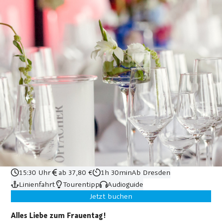
15:30 Uhr
ab 37,80 €
1h 30min
Ab Dresden
Linienfahrt
Tourentipp
Audioguide
Jetzt buchen
Alles Liebe zum Frauentag!