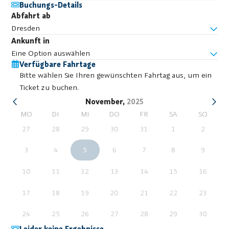
Buchungs-Details
Abfahrt ab
Dresden
Ankunft in
Eine Option auswählen
Verfügbare Fahrtage
Bitte wählen Sie Ihren gewünschten Fahrtag aus, um ein
Ticket zu buchen.
November,
2025
MO
DI
MI
DO
FR
SA
SO
27
28
29
30
31
1
2
3
4
5
6
7
8
9
10
11
12
13
14
15
16
17
18
19
20
21
22
23
24
25
26
27
28
29
30
Leider keine Ergebnisse