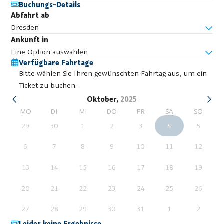
Buchungs-Details
Abfahrt ab
Dresden
Ankunft in
Eine Option auswählen
Verfügbare Fahrtage
Bitte wählen Sie Ihren gewünschten Fahrtag aus, um ein
Ticket zu buchen.
Oktober,
2025
MO
DI
MI
DO
FR
SA
SO
29
30
1
2
3
4
5
6
7
8
9
10
11
12
13
14
15
16
17
18
19
20
21
22
23
24
25
26
27
28
29
30
31
1
2
Leider keine Ergebnisse