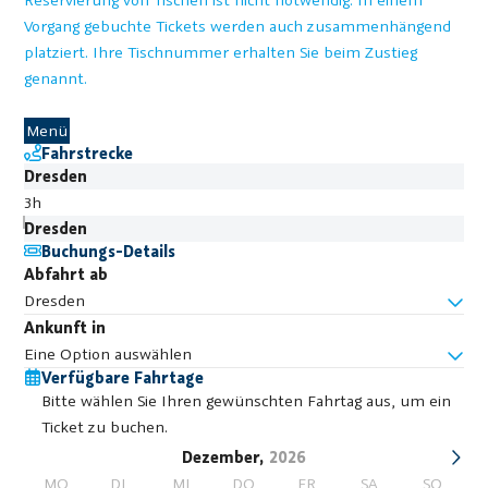
Vorgang gebuchte Tickets werden auch zusammenhängend
platziert. Ihre Tischnummer erhalten Sie beim Zustieg
genannt.
Die vegetarische Alternative kann bis 3 Tage vor der
Fahrt angemeldet werden.
Menü
Fahrstrecke
Dresden
3h
Dresden
Buchungs-Details
Abfahrt ab
Dresden
Ankunft in
Eine Option auswählen
Verfügbare Fahrtage
Bitte wählen Sie Ihren gewünschten Fahrtag aus, um ein
Ticket zu buchen.
Dezember,
2026
MO
DI
MI
DO
FR
SA
SO