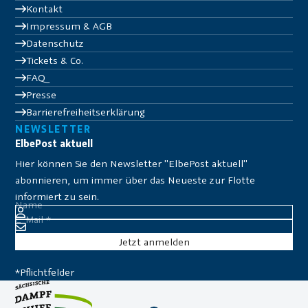
Kontakt
Impressum & AGB
Datenschutz
Tickets & Co.
FAQ
Presse
Barrierefreiheitserklärung
NEWSLETTER
ElbePost aktuell
Hier können Sie den Newsletter "ElbePost aktuell"
abonnieren, um immer über das Neueste zur Flotte
informiert zu sein.
Name
E-Mail
*
*Pflichtfelder
Sie er­klä­ren sich da­mit ein­ver­stan­den, dass Ihre Da­ten zur
Be­ar­bei­tung Ih­res An­lie­gens verwendet wer­den. Weitere In­